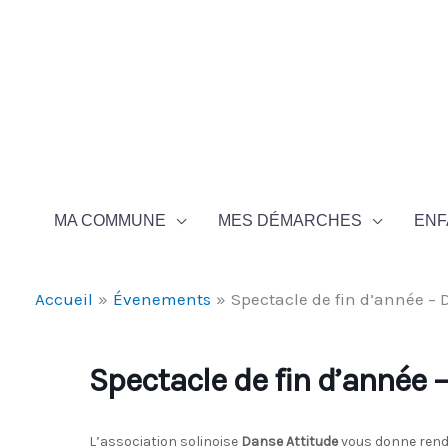
Aller au contenu
Aller au pied de page
MA COMMUNE
MES DÉMARCHES
ENF
Accueil
Évenements
Spectacle de fin d’année – 
Spectacle de fin d’année 
L’association solinoise
Danse Attitude
vous donne rende