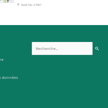
Ecole "Les 3 Prés"
Rechercher :
me
es données