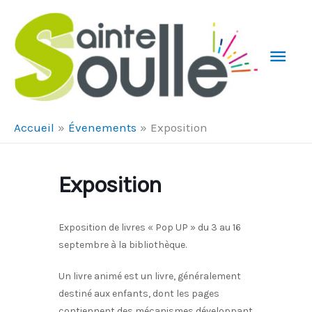
Aller au contenu
Aller au pied de page
Men
Prin
Accueil
Évenements
Exposition
Exposition
Exposition de livres « Pop UP » du 3 au 16
septembre à la bibliothèque.
Un livre animé est un livre, généralement
destiné aux enfants, dont les pages
contiennent des mécanismes développant