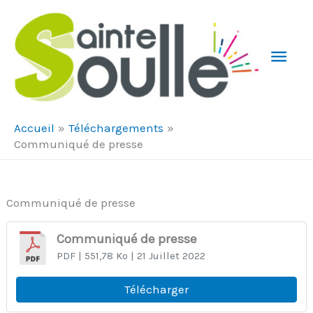
Aller au contenu
Aller au pied de page
Men
Prin
Accueil
Téléchargements
Communiqué de presse
Communiqué de presse
Communiqué de presse
PDF
| 551,78 Ko
| 21 Juillet 2022
Télécharger