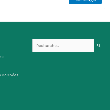
Rechercher :
me
es données