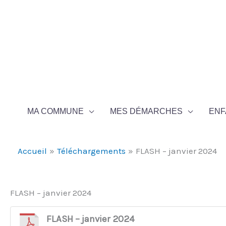
Aller au contenu
Aller au pied de page
MA COMMUNE
MES DÉMARCHES
ENF
Accueil
Téléchargements
FLASH – janvier 2024
FLASH – janvier 2024
FLASH – janvier 2024