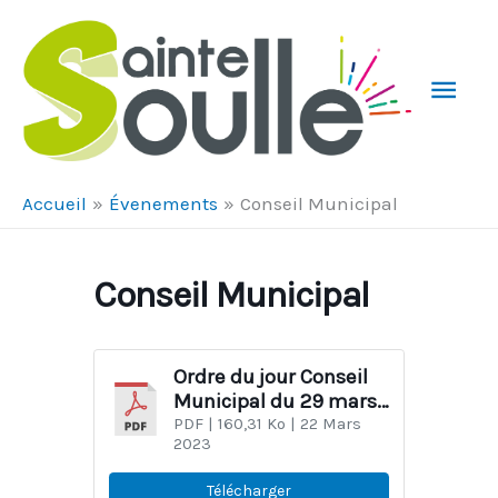
Aller au contenu
Aller au pied de page
Men
Prin
Accueil
Évenements
Conseil Municipal
Conseil Municipal
Ordre du jour Conseil
Municipal du 29 mars
2023
PDF
| 160,31 Ko
| 22 Mars
2023
Télécharger