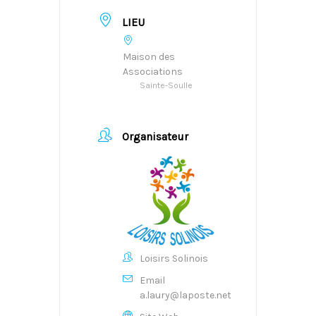
LIEU
Maison des
Associations
Sainte-Soulle
Organisateur
Loisirs Solinois
Email
a.laury@laposte.net