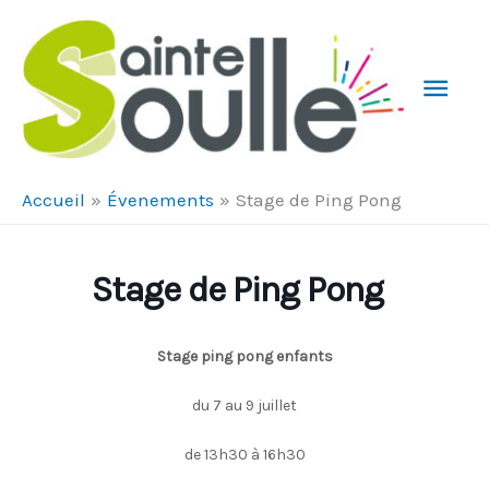
Aller au contenu
Aller au pied de page
Men
Prin
Accueil
Évenements
Stage de Ping Pong
Stage de Ping Pong
Stage ping pong enfants
du 7 au 9 juillet
de 13h30 à 16h30