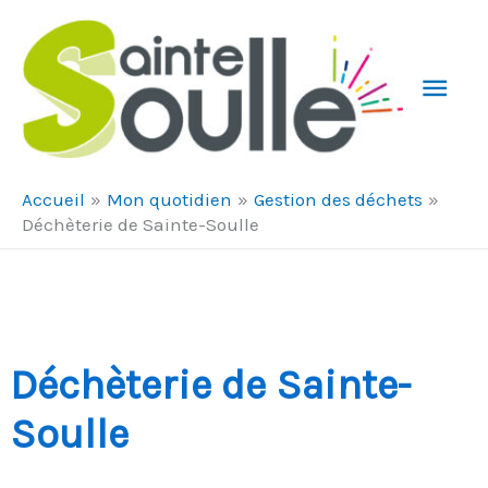
Aller au contenu
Aller au pied de page
Men
Prin
Accueil
Mon quotidien
Gestion des déchets
Déchèterie de Sainte-Soulle
Déchèterie de Sainte-
Soulle