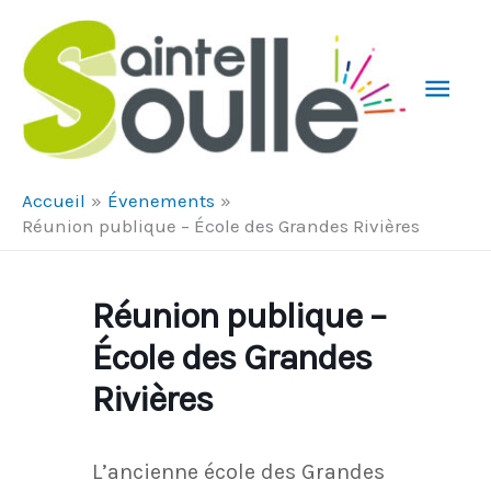
Aller au contenu
Aller au pied de page
Men
Prin
Accueil
Évenements
Réunion publique – École des Grandes Rivières
Réunion publique –
École des Grandes
Rivières
L’ancienne école des Grandes