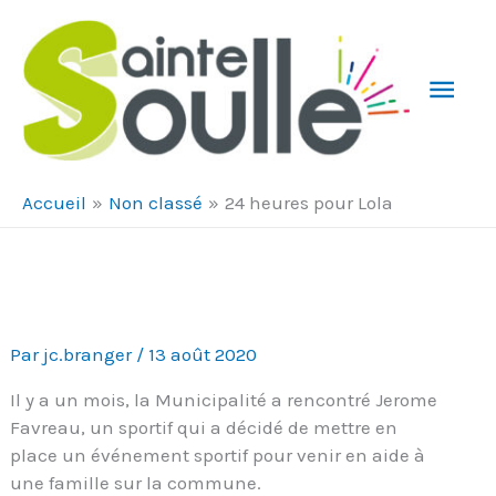
Aller au contenu
Aller au pied de page
Men
Prin
Accueil
Non classé
24 heures pour Lola
Par
jc.branger
/
13 août 2020
Il y a un mois, la Municipalité a rencontré Jerome
Favreau, un sportif qui a décidé de mettre en
place un événement sportif pour venir en aide à
une famille sur la commune.