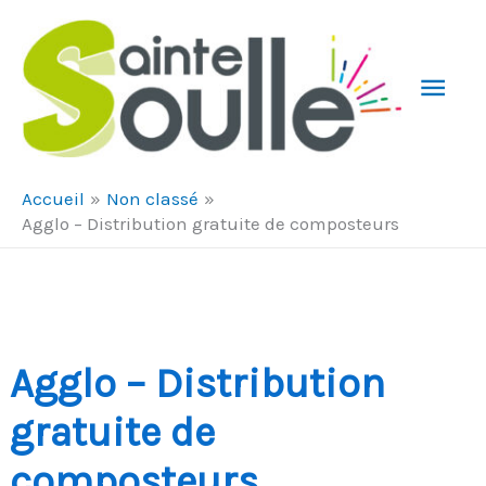
Aller au contenu
Aller au pied de page
Men
Prin
Accueil
Non classé
Agglo – Distribution gratuite de composteurs
Agglo – Distribution
gratuite de
composteurs