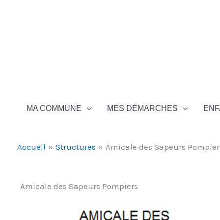
Aller au contenu
Aller au pied de page
MA COMMUNE
MES DÉMARCHES
ENF
Accueil
Structures
Amicale des Sapeurs Pompier
Amicale des Sapeurs Pompiers