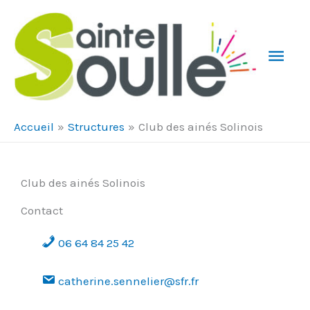
Aller au contenu
Aller au pied de page
Men
Prin
Accueil
Structures
Club des ainés Solinois
Club des ainés Solinois
Contact
06 64 84 25 42
catherine.sennelier@sfr.fr