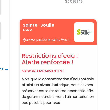
scolaire
ant
→