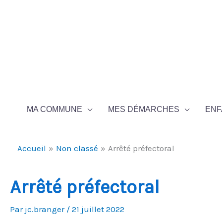
Aller au contenu
Aller au pied de page
MA COMMUNE
MES DÉMARCHES
ENF
Accueil
Non classé
Arrêté préfectoral
Arrêté préfectoral
Par
jc.branger
/
21 juillet 2022