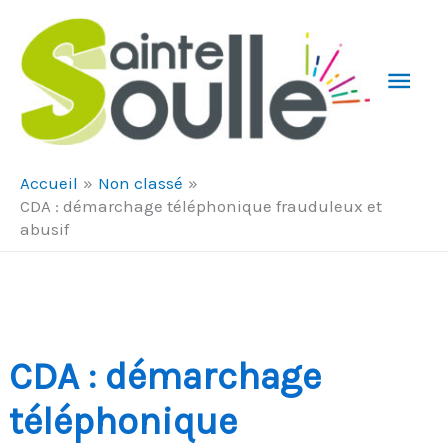
Aller au contenu
Aller au pied de page
Men
Prin
Accueil
Non classé
CDA : démarchage téléphonique frauduleux et
abusif
CDA : démarchage
téléphonique