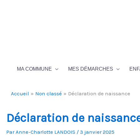
Aller au contenu
Aller au pied de page
MA COMMUNE
MES DÉMARCHES
ENF
Accueil
Non classé
Déclaration de naissance
Déclaration de naissanc
Par
Anne-Charlotte LANDOIS
/
3 janvier 2025