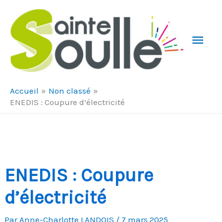
Aller au contenu
Aller au pied de page
Men
Prin
Accueil
Non classé
ENEDIS : Coupure d’électricité
ENEDIS : Coupure
d’électricité
Par
Anne-Charlotte LANDOIS
/
7 mars 2025