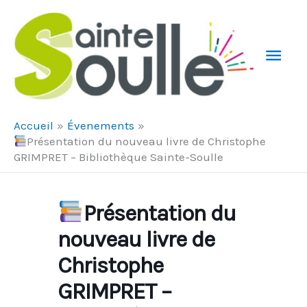
Aller au contenu
Aller au pied de page
Men
Prin
Accueil
Évenements
Présentation du nouveau livre de Christophe
GRIMPRET – Bibliothèque Sainte-Soulle
Présentation du
nouveau livre de
Christophe
GRIMPRET –