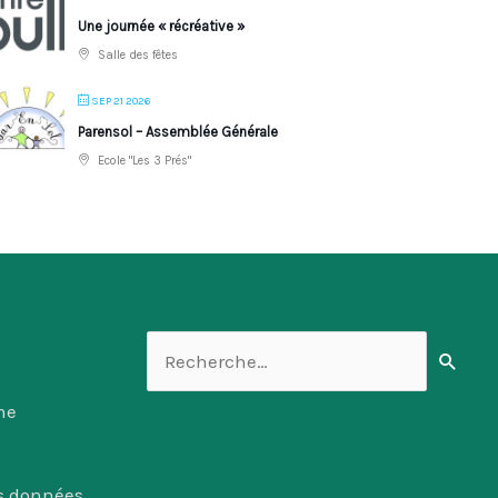
Une journée « récréative »
Salle des fêtes
SEP 21 2026
Parensol – Assemblée Générale
Ecole "Les 3 Prés"
Rechercher :
me
es données