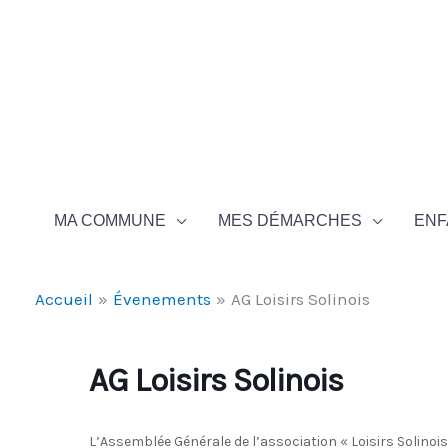
Aller au contenu
Aller au pied de page
MA COMMUNE
MES DÉMARCHES
ENF
Accueil
Évenements
AG Loisirs Solinois
AG Loisirs Solinois
L’Assemblée Générale de l’association « Loisirs Solinois