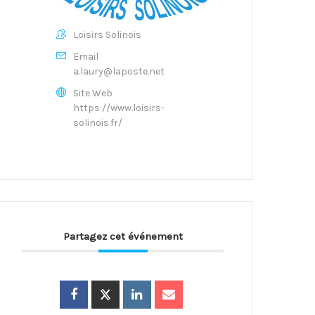
Loisirs Solinois
Email
a.laury@laposte.net
Site Web
https://www.loisirs-
solinois.fr/
Partagez cet événement