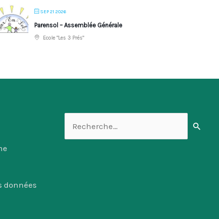
SEP 21 2026
Parensol – Assemblée Générale
Ecole "Les 3 Prés"
Rechercher :
me
es données