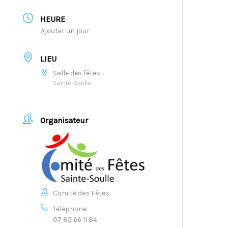
HEURE
Ajouter un jour
LIEU
Salle des fêtes
Sainte-Soulle
Organisateur
Comité des Fêtes
Téléphone
07 85 66 11 84