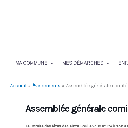
Aller au contenu
Aller au pied de page
MA COMMUNE
MES DÉMARCHES
ENF
Accueil
Évenements
Assemblée générale comité 
Assemblée générale comit
Le Comité des fêtes de Sainte-Soulle
vous invite à
son a