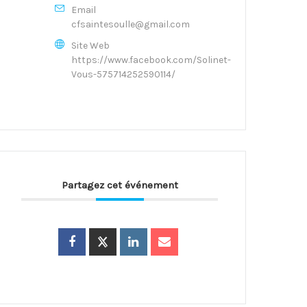
Email
cfsaintesoulle@gmail.com
Site Web
https://www.facebook.com/Solinet-
Vous-575714252590114/
Partagez cet événement