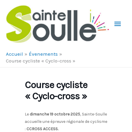
Aller au contenu
Aller au pied de page
Men
Prin
Accueil
Évenements
Course cycliste « Cyclo-cross »
Course cycliste
« Cyclo-cross »
Le
dimanche 19 octobre 2025
, Sainte-Soulle
accueille une épreuve régionale de cyclisme
:
CCROSS ACCESS.