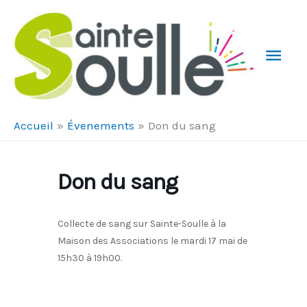
Aller au contenu
Aller au pied de page
Men
Prin
Accueil
Évenements
Don du sang
Don du sang
Collecte de sang sur Sainte-Soulle à la
Maison des Associations le mardi 17 mai de
15h30 à 19h00.