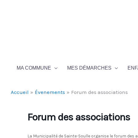
Aller au contenu
Aller au pied de page
MA COMMUNE
MES DÉMARCHES
ENF
Accueil
Évenements
Forum des associations
Forum des associations
La Municipalité de Sainte-Soulle organise le forum des 