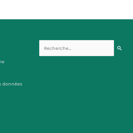
Rechercher :
me
es données