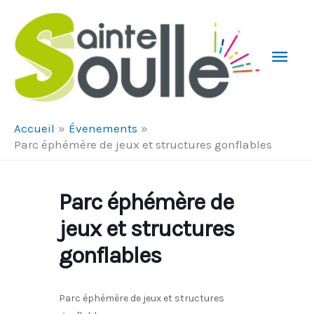
Aller au contenu
Aller au pied de page
Men
Prin
Accueil
Évenements
Parc éphémère de jeux et structures gonflables
Parc éphémère de
jeux et structures
gonflables
Parc éphémère de jeux et structures