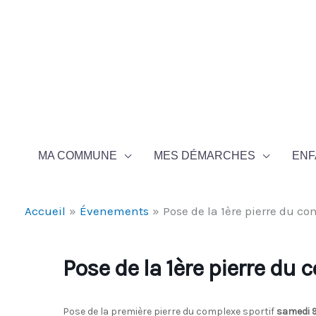
Aller au contenu
Aller au pied de page
MA COMMUNE
MES DÉMARCHES
ENF
Accueil
Évenements
Pose de la 1ère pierre du co
Pose de la 1ère pierre du 
Pose de la première pierre du complexe sportif
samedi 