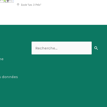
Ecole "Les 3 Prés"
Rechercher :
me
es données