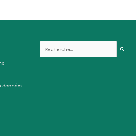
Rechercher :
me
es données