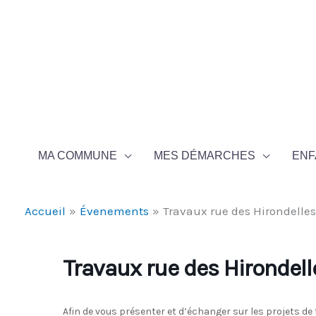
Aller au contenu
Aller au pied de page
MA COMMUNE
MES DÉMARCHES
ENF
Accueil
Évenements
Travaux rue des Hirondelle
Travaux rue des Hirondell
Afin de vous présenter et d’échanger sur les projets de 