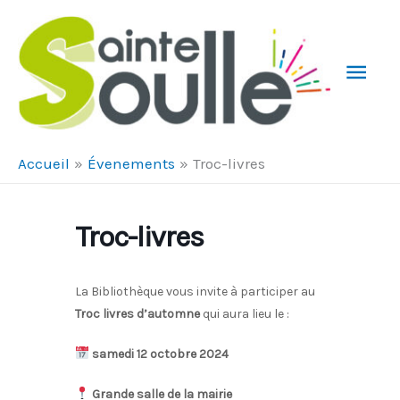
Aller au contenu
Aller au pied de page
Men
Prin
Accueil
Évenements
Troc-livres
Troc-livres
La Bibliothèque vous invite à participer au
Troc livres d’automne
qui aura lieu le :
samedi 12 octobre 2024
Grande salle de la mairie