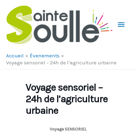
Aller au contenu
Aller au pied de page
Men
Prin
Accueil
Évenements
Voyage sensoriel – 24h de l’agriculture urbaine
Voyage sensoriel –
24h de l’agriculture
urbaine
Voyage SENSORIEL