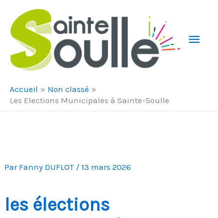
Aller au contenu
Aller au pied de page
Men
Prin
Accueil
Non classé
Les Elections Municipales à Sainte-Soulle
Par
Fanny DUFLOT
/
13 mars 2026
les élections