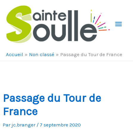
Aller au contenu
Aller au pied de page
Men
Prin
Accueil
Non classé
Passage du Tour de France
Passage du Tour de
France
Par
jc.branger
/
7 septembre 2020