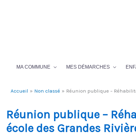
Aller au contenu
Aller au pied de page
MA COMMUNE
MES DÉMARCHES
ENF
Accueil
Non classé
Réunion publique – Réhabilit
Réunion publique – Réhab
école des Grandes Riviè