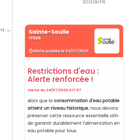
scolaire
ant
→