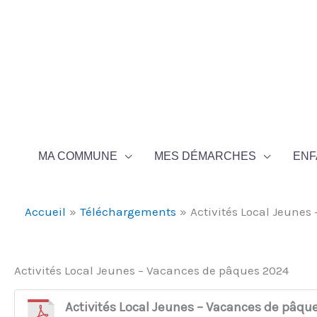
Aller au contenu
Aller au pied de page
MA COMMUNE
MES DÉMARCHES
ENF
Accueil
Téléchargements
Activités Local Jeunes
Activités Local Jeunes – Vacances de pâques 2024
Activités Local Jeunes – Vacances de pâqu