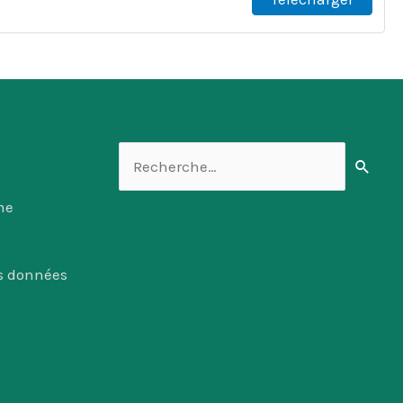
Rechercher :
me
es données