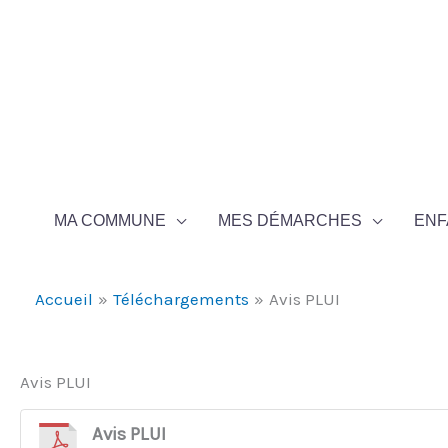
Aller au contenu
Aller au pied de page
MA COMMUNE
MES DÉMARCHES
ENF
Accueil
Téléchargements
Avis PLUI
Avis PLUI
Avis PLUI