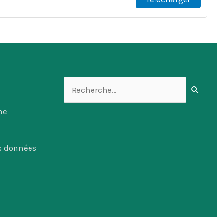
Rechercher :
me
es données