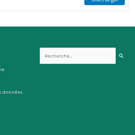
Rechercher :
me
es données