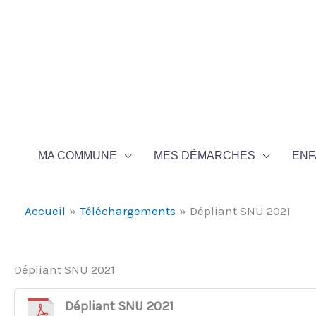
Aller au contenu
Aller au pied de page
MA COMMUNE
MES DÉMARCHES
ENF
Accueil
Téléchargements
Dépliant SNU 2021
Dépliant SNU 2021
Dépliant SNU 2021