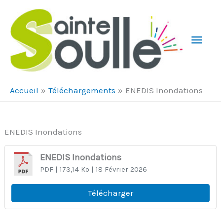
Aller au contenu
Aller au pied de page
Men
Prin
Accueil
Téléchargements
ENEDIS Inondations
ENEDIS Inondations
ENEDIS Inondations
PDF
| 173,14 Ko
| 18 Février 2026
Télécharger