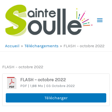
Aller au contenu
Aller au pied de page
Men
Prin
Accueil
Téléchargements
FLASH – octobre 2022
FLASH – octobre 2022
FLASH – octobre 2022
PDF
| 1,88 Mo
| 03 Octobre 2022
Télécharger