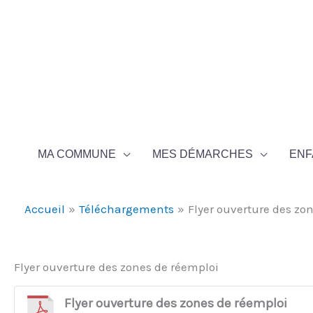
Aller au contenu
Aller au pied de page
MA COMMUNE
MES DÉMARCHES
ENF
Accueil
Téléchargements
Flyer ouverture des zo
Flyer ouverture des zones de réemploi
Flyer ouverture des zones de réemploi