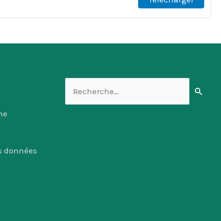
Rechercher :
me
es données