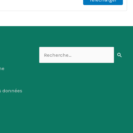
Rechercher :
me
es données