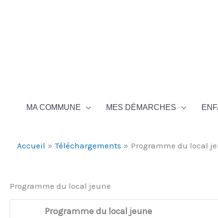
Aller au contenu
Aller au pied de page
MA COMMUNE
MES DÉMARCHES
ENF
Accueil
Téléchargements
Programme du local j
Programme du local jeune
Programme du local jeune