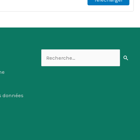
Rechercher :
me
es données