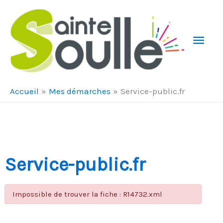
Aller au contenu
Aller au pied de page
Men
Prin
Accueil
Mes démarches
Service-public.fr
Service-public.fr
Impossible de trouver la fiche : R14732.xml