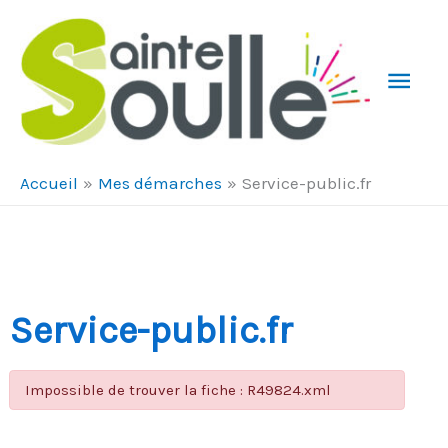
Aller au contenu
Aller au pied de page
Men
Prin
Accueil
Mes démarches
Service-public.fr
Service-public.fr
Impossible de trouver la fiche : R49824.xml