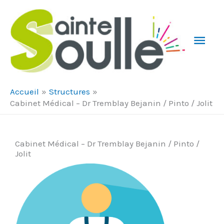
Aller au contenu
Aller au pied de page
Men
Prin
Accueil
Structures
Cabinet Médical – Dr Tremblay Bejanin / Pinto / Jolit
Cabinet Médical – Dr Tremblay Bejanin / Pinto /
Jolit