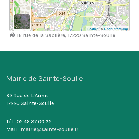
Leaflet
| ©
OpenStreetMap
Localisation :
1B rue de la Sablière, 17220 Sainte-Soulle
Mairie de Sainte-Soulle
39 Rue de L’Aunis
17220 Sainte-Soulle
Tél : 05 46 37 00 35
Mail :
mairie@sainte-soulle.fr