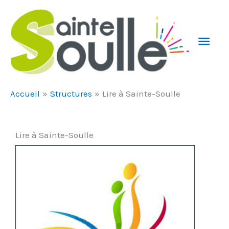
Aller au contenu
Aller au pied de page
Men
Prin
Accueil
Structures
Lire à Sainte-Soulle
Lire à Sainte-Soulle