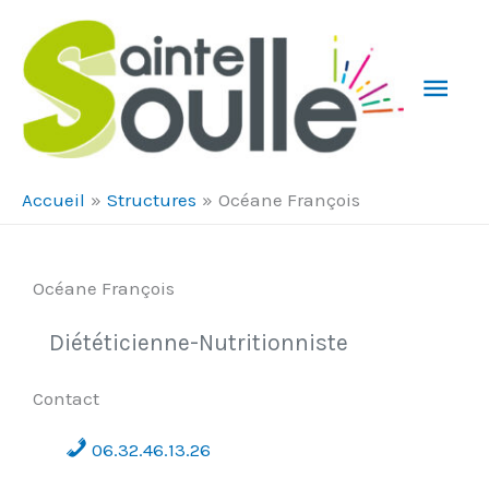
Aller au contenu
Aller au pied de page
Men
Prin
Accueil
Structures
Océane François
Océane François
Diététicienne-Nutritionniste
Contact
06.32.46.13.26