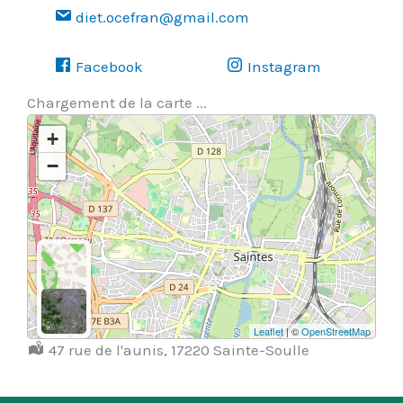
diet.ocefran@gmail.com
Facebook
Instagram
Chargement de la carte ...
+
−
Leaflet
| ©
OpenStreetMap
Localisation :
47 rue de l'aunis, 17220 Sainte-Soulle