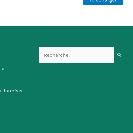
Rechercher :
me
es données