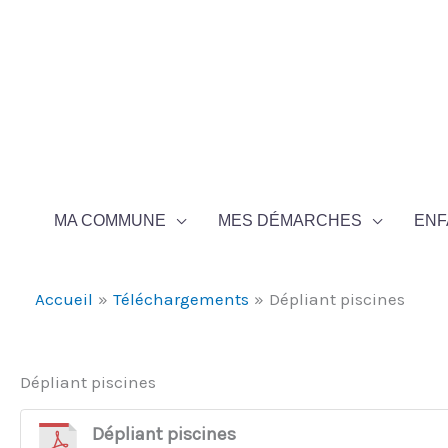
Aller au contenu
Aller au pied de page
MA COMMUNE
MES DÉMARCHES
ENF
Accueil
Téléchargements
Dépliant piscines
Dépliant piscines
Dépliant piscines