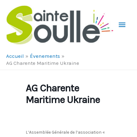
Aller au contenu
Aller au pied de page
Men
Prin
Accueil
Évenements
AG Charente Maritime Ukraine
AG Charente
Maritime Ukraine
L’Assemblée Générale de l’association «