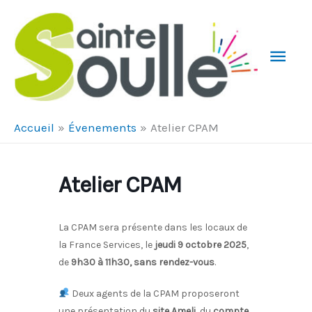
Aller au contenu
Aller au pied de page
Men
Prin
Accueil
Évenements
Atelier CPAM
Atelier CPAM
La CPAM sera présente dans les locaux de
la France Services, le
jeudi 9 octobre 2025
,
de
9h30 à 11h30, sans rendez-vous
.
Deux agents de la CPAM proposeront
une présentation du
site Ameli
, du
compte