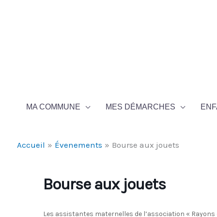
Aller au contenu
Aller au pied de page
MA COMMUNE
MES DÉMARCHES
ENF
Accueil
Évenements
Bourse aux jouets
Bourse aux jouets
Les assistantes maternelles de l’association « Rayons d