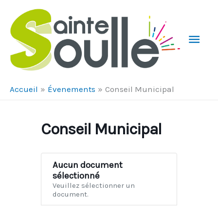
Aller au contenu
Aller au pied de page
Men
Prin
Accueil
Évenements
Conseil Municipal
Conseil Municipal
Aucun document
sélectionné
Veuillez sélectionner un
document.