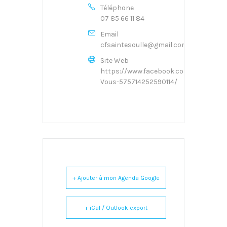
Téléphone
07 85 66 11 84
Email
cfsaintesoulle@gmail.com
Site Web
https://www.facebook.com/Solinet-
Vous-575714252590114/
+ Ajouter à mon Agenda Google
+ iCal / Outlook export