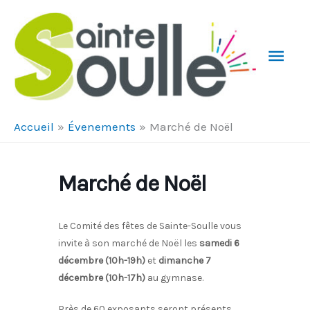
Aller au contenu
Aller au pied de page
Men
Prin
Accueil
Évenements
Marché de Noël
Marché de Noël
Le Comité des fêtes de Sainte-Soulle vous
invite à son marché de Noël les
samedi 6
décembre (10h-19h)
et
dimanche 7
décembre (10h-17h)
au gymnase.
Près de 60 exposants seront présents