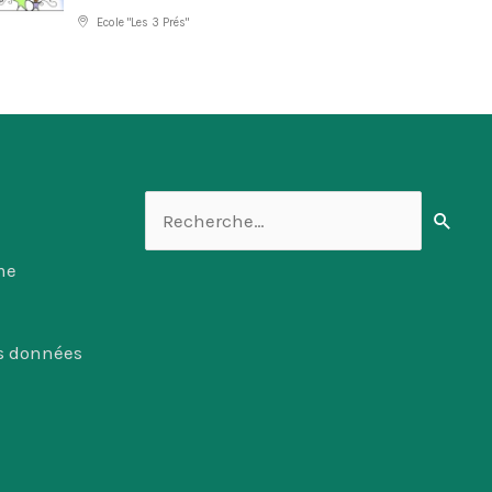
Ecole "Les 3 Prés"
Rechercher :
me
es données