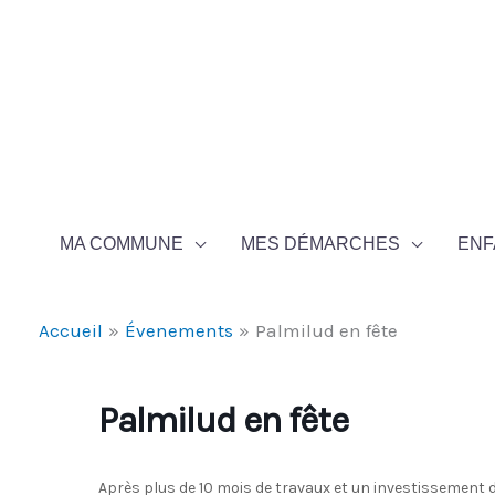
Aller au contenu
Aller au pied de page
MA COMMUNE
MES DÉMARCHES
ENF
Accueil
Évenements
Palmilud en fête
Palmilud en fête
Après plus de 10 mois de travaux et un investissement de