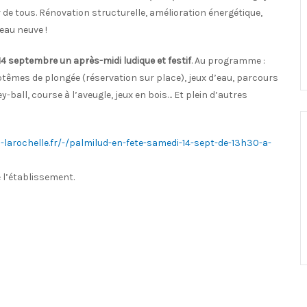
ir de tous. Rénovation structurelle, amélioration énergétique,
eau neuve !
 14 septembre un après-midi ludique et festif
. Au programme :
têmes de plongée (réservation sur place), jeux d’eau, parcours
ey-ball, course à l’aveugle, jeux en bois… Et plein d’autres
o-larochelle.fr/-/palmilud-en-fete-samedi-14-sept-de-13h30-a-
e l’établissement.